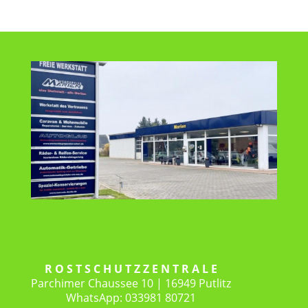
R O S T S C H U T Z Z E N T R A L E
Parchimer Chaussee 10 | 16949 Putlitz
WhatsApp: 033981 80721