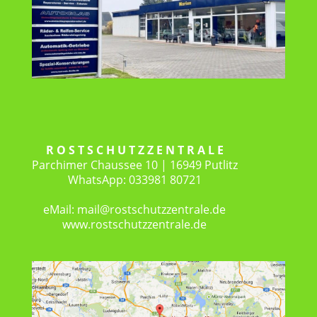
R O S T S C H U T Z Z E N T R A L E
Parchimer Chaussee 10 | 16949 Putlitz
WhatsApp: 033981 80721
eMail: mail@rostschutzzentrale.de
www.rostschutzzentrale.de