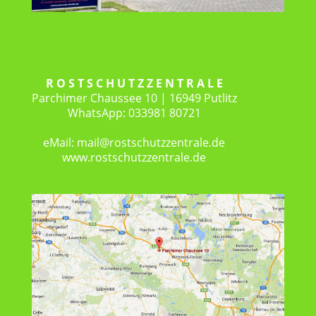
R O S T S C H U T Z Z E N T R A L E
Parchimer Chaussee 10 | 16949 Putlitz
WhatsApp: 033981 80721
eMail: mail@rostschutzzentrale.de
www.rostschutzzentrale.de